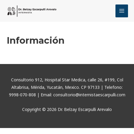
Ir
MAI
al
MEN
contenido
Información
Consultorio 912, Hospital Star Medica, calle 26, #199, Col
Altabrisa, Mérida, Yucatán, Mexico. CP 97133 | Telefono:
9998-070-808 | Email: consultorio@internistaescarpulli.com
Copyright © 2026 Dr. Belzay Escarpulli Arevalo