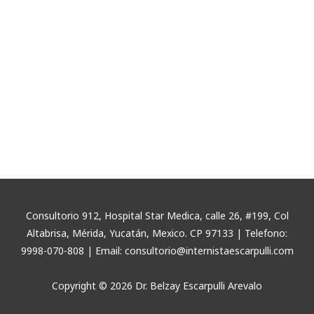
Consultorio 912, Hospital Star Medica, calle 26, #199, Col
Altabrisa, Mérida, Yucatán, Mexico. CP 97133 | Telefono:
9998-070-808 | Email: consultorio@internistaescarpulli.com
Copyright © 2026 Dr. Belzay Escarpulli Arevalo