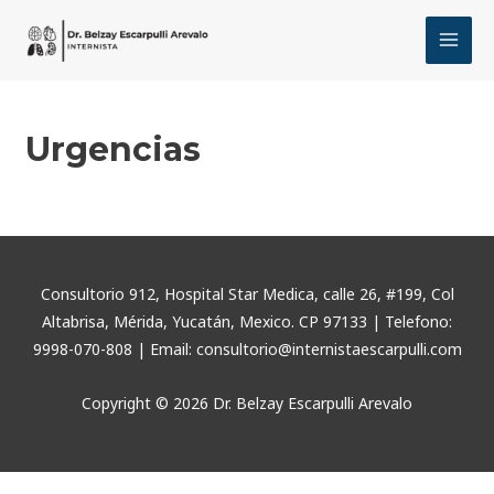
Ir
MAI
al
MEN
contenido
Urgencias
Consultorio 912, Hospital Star Medica, calle 26, #199, Col
Altabrisa, Mérida, Yucatán, Mexico. CP 97133 | Telefono:
9998-070-808 | Email: consultorio@internistaescarpulli.com
Copyright © 2026 Dr. Belzay Escarpulli Arevalo